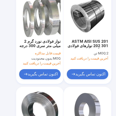
ASTM AISI SUS 201
نوار فولادی نورد گرم 2
202 301 نوارهای فولادی
میلی متر سری 300 درجه
ضد زنگ 0.25 میلی متر -
310S نوار فولادی ضد
2 تن
MOQ:
قیمت:
قابل مذاکره
نوارهای فلزی تخت نازک
زنگ دقیق
آخرین قیمت را دریافت کنید
MOQ:
بدون محدودیت
3 میلی متر
آخرین قیمت را دریافت کنید
اکنون تماس بگیرید
اکنون تماس بگیرید
صفحه اصلی
محصولات
فیلم های