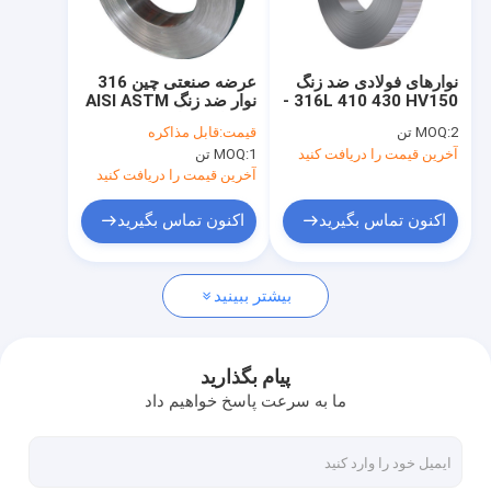
درباره ما
تور کارخانه
نوارهای فولادی ضد زنگ
عرضه صنعتی چین 316
316L 410 430 HV150 -
نوار ضد زنگ AISI ASTM
کنترل کیفیت
سختی HV600 JIS AISI
DIN استاندارد 316L
2 تن
MOQ:
قیمت:
قابل مذاکره
ASTM Standard
304S 310 309S نورد
آخرین قیمت را دریافت کنید
1 تن
MOQ:
گرم نورد سرد
با ما تماس بگیرید
آخرین قیمت را دریافت کنید
اکنون تماس بگیرید
اکنون تماس بگیرید
ورق های فولادی ضد زنگ
بیشتر ببینید
کویل فولادی ضد زنگ
نوارهای فولادی ضد زنگ
پیام بگذارید
ما به سرعت پاسخ خواهیم داد
لوله فولادی ضد زنگ
میله گرد فولادی ضد زنگ