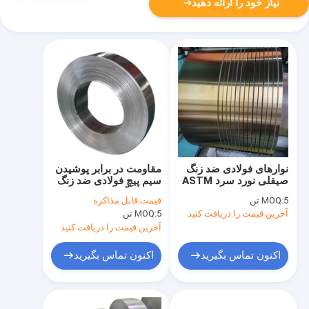
نیاز خود را ارائه دهید
نوارهای فولادی ضد زنگ
مقاومت در برابر پوشیدن
صیقلی نورد سرد ASTM
سیم پیچ فولادی ضد زنگ
A240 A666 نوار فلزی 2
ساختار آستنیتی 316 رول
5 تن
MOQ:
قیمت:
قابل مذاکره
میلی متری
نوار فلزی
آخرین قیمت را دریافت کنید
5 تن
MOQ:
آخرین قیمت را دریافت کنید
اکنون تماس بگیرید
اکنون تماس بگیرید